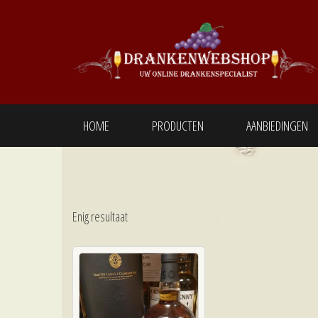
Ga
naar
de
inhoud
Drankenwebshop
Uw online
Drankenspecialist
HOME
PRODUCTEN
AANBIEDINGEN
Enig resultaat