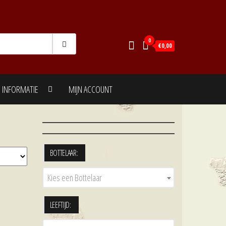
0
€0,00
INFORMATIE
MIJN ACCOUNT
BOTTELAAR:
Kies een Bottelaar
LEEFTIJD: