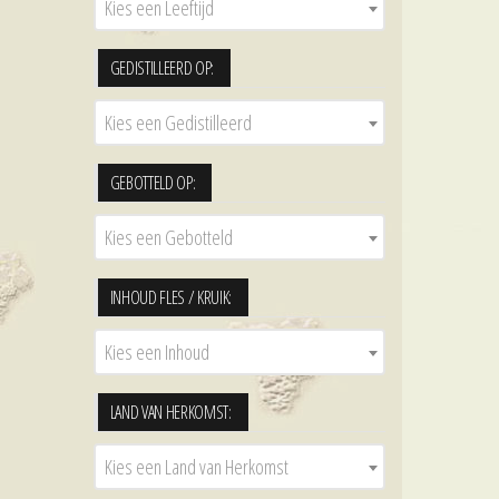
Kies een Leeftijd
GEDISTILLEERD OP:
Kies een Gedistilleerd
GEBOTTELD OP:
Kies een Gebotteld
INHOUD FLES / KRUIK:
Kies een Inhoud
LAND VAN HERKOMST:
Kies een Land van Herkomst