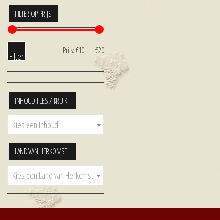
FILTER OP PRIJS
Min.
Max.
Prijs:
€10
—
€20
Filter
prijs
prijs
INHOUD FLES / KRUIK:
Kies een Inhoud
LAND VAN HERKOMST:
Kies een Land van Herkomst