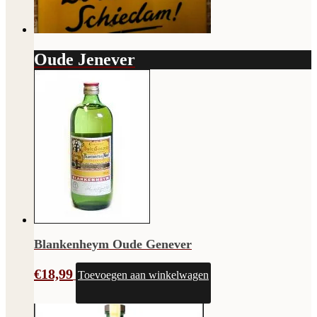
Oude Jenever
Blankenheym Oude Genever
€
18,99
Toevoegen aan winkelwagen