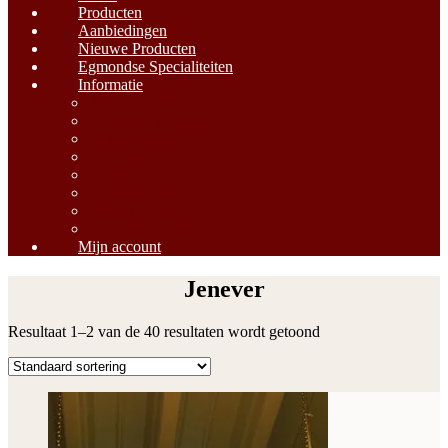
Producten
Aanbiedingen
Nieuwe Producten
Egmondse Specialiteiten
Informatie
Algemene Voorwaarden
Geborgde Werkwijze
Veilig Betalen
Levering
Over Ons
Cookievoorkeuren
Privacybeleid
Leveringsvoorwaarden
Mijn account
Jenever
Resultaat 1–2 van de 40 resultaten wordt getoond