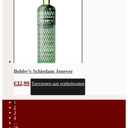
Bobby’s Schiedam Jenever
€
32,99
Toevoegen aan winkelwagen
1
2
3
4
…
18