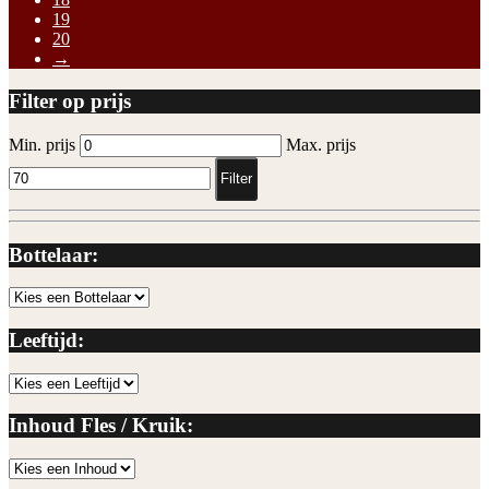
19
20
→
Filter op prijs
Min. prijs
Max. prijs
Filter
Bottelaar:
Leeftijd:
Inhoud Fles / Kruik: