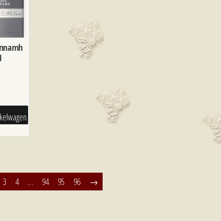
Annamh
1
l
nkelwagen
3
4
…
94
95
96
→