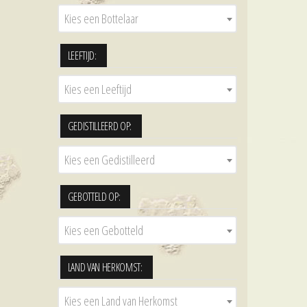
Kies een Bottelaar
LEEFTIJD:
Kies een Leeftijd
GEDISTILLEERD OP:
Kies een Gedistilleerd
GEBOTTELD OP:
Kies een Gebotteld
LAND VAN HERKOMST:
Kies een Land van Herkomst