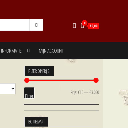
0
€0,00
INFORMATIE
MIJN ACCOUNT
FILTER OP PRIJS
Min.
Max.
Prijs:
€10
—
€3.050
Filter
prijs
prijs
BOTTELAAR: