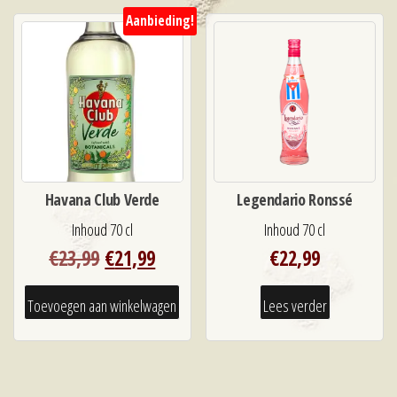
Aanbieding!
Havana Club Verde
Legendario Ronssé
Inhoud 70 cl
Inhoud 70 cl
Oorspronkelijke
Huidige
€
23,99
€
21,99
€
22,99
prijs
prijs
was:
is:
Toevoegen aan winkelwagen
Lees verder
€23,99.
€21,99.