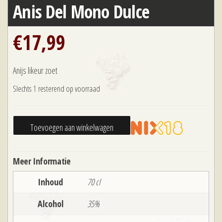
Anis Del Mono Dulce
€
17,99
Anijs likeur zoet
Slechts 1 resterend op voorraad
Anis
Toevoegen aan winkelwagen
Del
Mono
Meer Informatie
Dulce
aantal
Inhoud
70 cl
Alcohol
35%