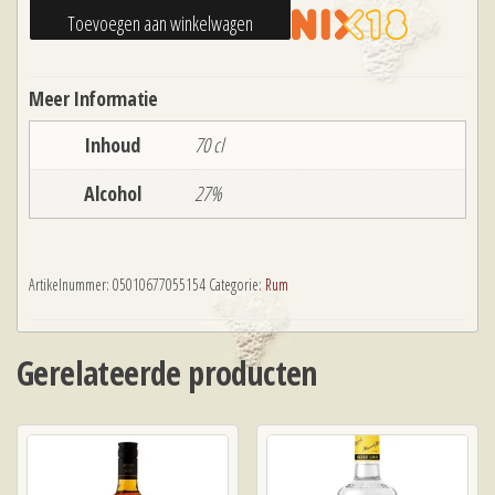
Bacardi
Toevoegen aan winkelwagen
Razz
70
Meer Informatie
cl
aantal
Inhoud
70 cl
Alcohol
27%
Artikelnummer:
05010677055154
Categorie:
Rum
Gerelateerde producten