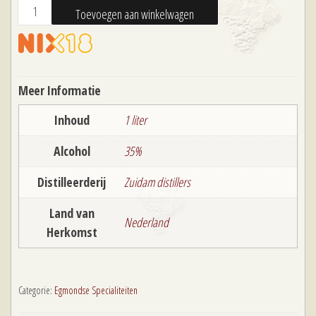
Egmondse
Toevoegen aan winkelwagen
Jonge
Jenever
aantal
Meer Informatie
Inhoud
1 liter
Alcohol
35%
Distilleerderij
Zuidam distillers
Land van
Nederland
Herkomst
Categorie:
Egmondse Specialiteiten