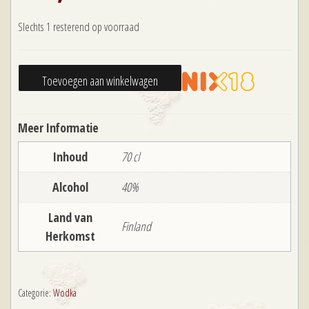
Slechts 1 resterend op voorraad
Finlandia
Toevoegen aan winkelwagen
70
cl
Meer Informatie
aantal
Inhoud
70 cl
Alcohol
40%
Land van
Finland
Herkomst
Categorie:
Wodka