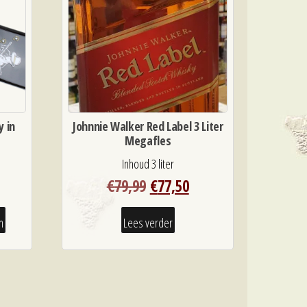
y in
Johnnie Walker Red Label 3 Liter
Megafles
Inhoud 3 liter
Oorspronkelijke
Huidige
€
79,99
€
77,50
prijs
prijs
was:
is:
n
Lees verder
€79,99.
€77,50.