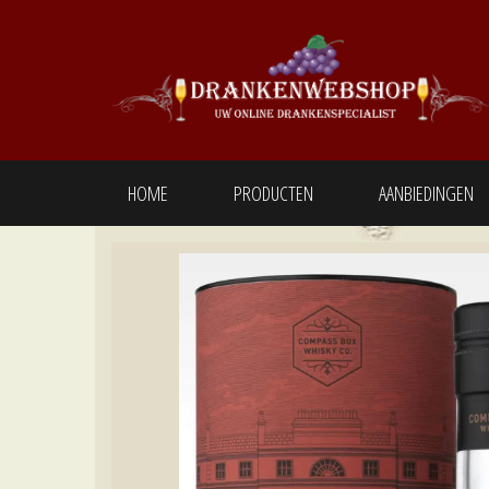
Ga
naar
de
inhoud
Drankenwebshop
Uw online
Drankenspecialist
HOME
PRODUCTEN
AANBIEDINGEN