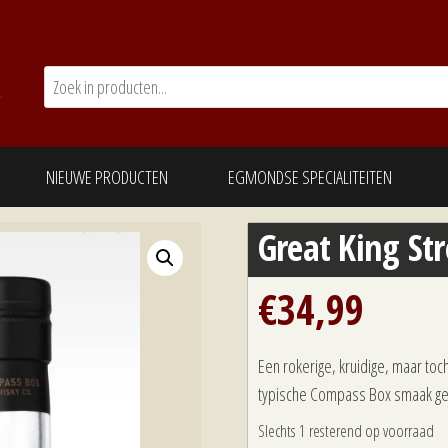
NIEUWE PRODUCTEN
EGMONDSE SPECIALITEITEN
Great King St
€
34,99
Een rokerige, kruidige, maar to
typische Compass Box smaak ge
Slechts 1 resterend op voorraad