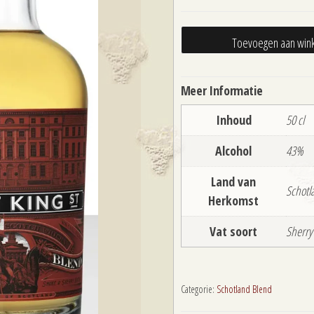
Great
Toevoegen aan win
King
Street
Meer Informatie
Glasgow
Blend
Inhoud
50 cl
50
Alcohol
43%
cl
aantal
Land van
Schotl
Herkomst
Vat soort
Sherry
Categorie:
Schotland Blend