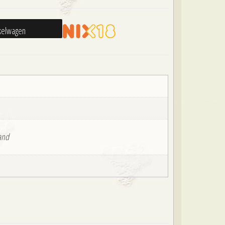
kelwagen
and