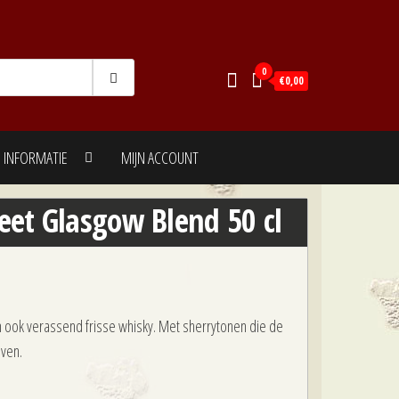
0
€0,00
INFORMATIE
MIJN ACCOUNT
reet Glasgow Blend 50 cl
ch ook verassend frisse whisky. Met sherrytonen die de
ven.