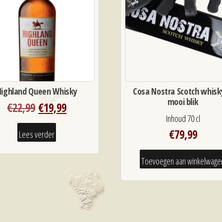
Highland Queen Whisky
Cosa Nostra Scotch whisk
mooi blik
Oorspronkelijke
Huidige
€
22,99
€
19,99
Inhoud 70 cl
prijs
prijs
was:
is:
€
79,99
Lees verder
€22,99.
€19,99.
Toevoegen aan winkelwage