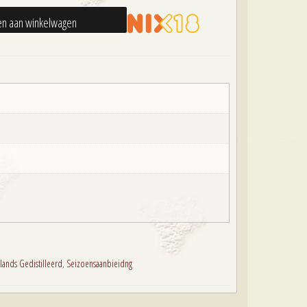
n aan winkelwagen
99.
€16,99.
lands Gedistilleerd
,
Seizoensaanbieidng