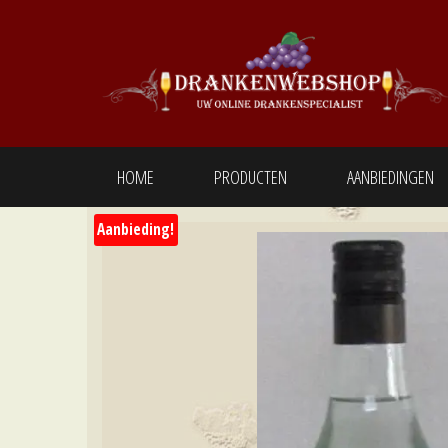
Ga
naar
de
inhoud
Drankenwebshop
Uw online
Drankenspecialist
HOME
PRODUCTEN
AANBIEDINGEN
Aanbieding!