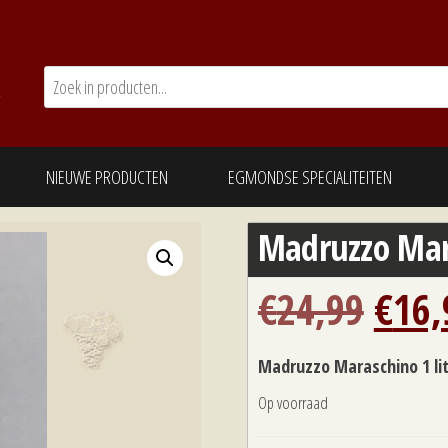
NIEUWE PRODUCTEN
EGMONDSE SPECIALITEITEN
Madruzzo Mara
Oors
€
24,99
€
16,
prijs
Madruzzo Maraschino 1 li
Op voorraad
was: