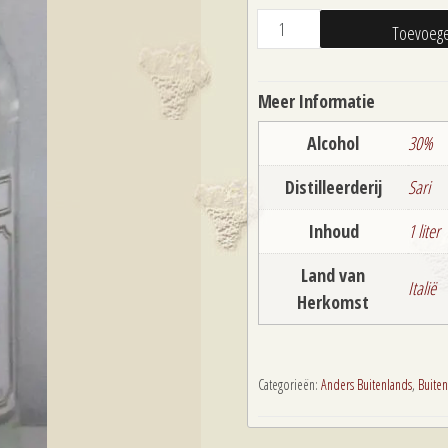
Madruzzo
Toevoege
€24,
Maraschino
liter
Meer Informatie
aantal
Alcohol
30%
Distilleerderij
Sari
Inhoud
1 liter
Land van
Italië
Herkomst
Categorieën:
Anders Buitenlands
,
Buiten