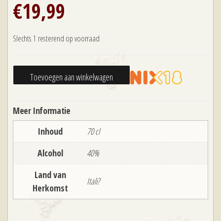
€
19,99
Slechts 1 resterend op voorraad
Selezione
Toevoegen aan winkelwagen
Monovitigno
Di
Meer Informatie
Pinot
Grigio
Inhoud
70 cl
aantal
Alcohol
40%
Land van
Itali?
Herkomst