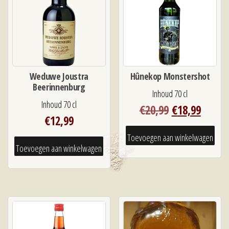
Weduwe Joustra
Hûnekop Monstershot
Beerinnenburg
Inhoud 70 cl
Inhoud 70 cl
Oorspronkeli
Huidi
€
20,99
€
18,99
€
12,99
prijs
prijs
was:
is:
Toevoegen aan winkelwagen
Toevoegen aan winkelwagen
€20,99.
€18,99