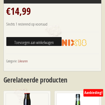
€
14,99
Slechts 1 resterend op voorraad
Van
Toevoegen aan winkelwagen
Toor
Water
&
Categorie:
Likeuren
Vuur
Anijs
Gerelateerde producten
Likeur
aantal
Aanbieding!