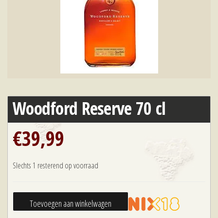
Woodford Reserve 70 cl
€
39,99
Slechts 1 resterend op voorraad
Woodford
Toevoegen aan winkelwagen
Reserve