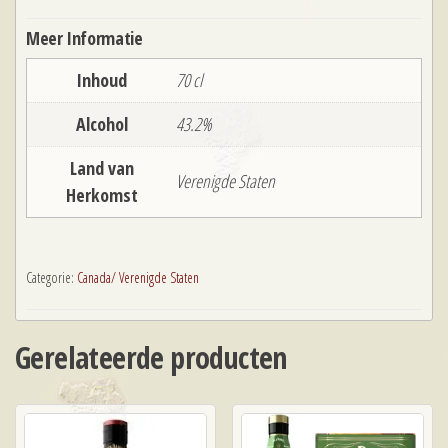
70
Meer Informatie
cl
aantal
Inhoud
70 cl
Alcohol
43.2%
Land van
Verenigde Staten
Herkomst
Categorie:
Canada/ Verenigde Staten
Gerelateerde producten