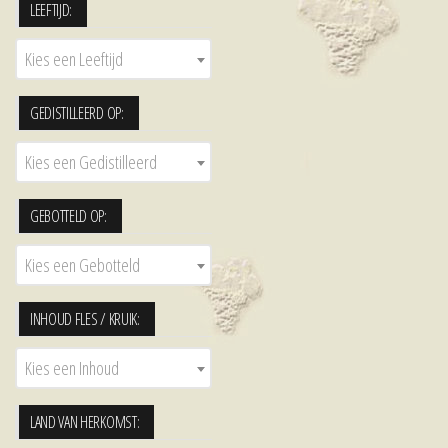
LEEFTIJD:
Kies een Leeftijd
GEDISTILLEERD OP:
Kies een Gedistilleerd
GEBOTTELD OP:
Kies een Gebotteld
INHOUD FLES / KRUIK:
Kies een Inhoud
LAND VAN HERKOMST: