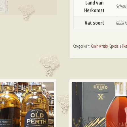
Land van
Schotl
Herkomst
Vat soort
Refill
Categorieën:
Grain whisky
,
Speciale Fle