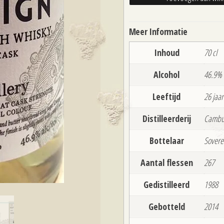
26
jaar
Meer Informatie
aantal
Inhoud
70 cl
Alcohol
46.9%
Leeftijd
26 jaar
Distilleerderij
Cambu
Bottelaar
Sovere
Aantal flessen
267
Gedistilleerd
1988
Gebotteld
2014