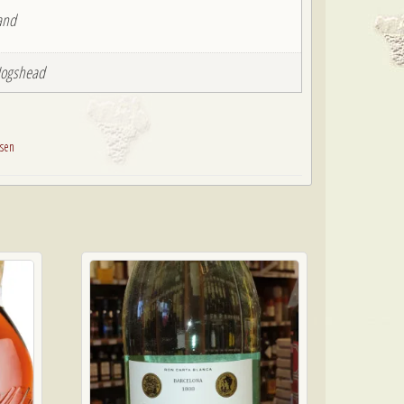
and
 Hogshead
ssen