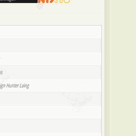
s
ign Hunter Laing