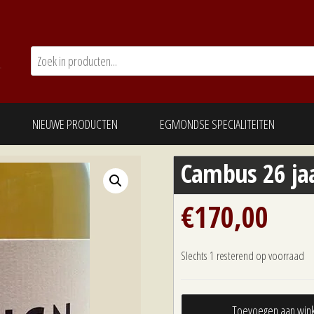
NIEUWE PRODUCTEN
EGMONDSE SPECIALITEITEN
Cambus 26 ja
€
170,00
Slechts 1 resterend op voorraad
Cambus
Toevoegen aan win