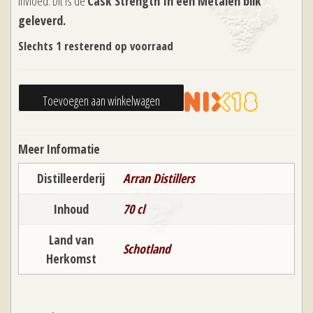
invloed. Dit is de
Cask Strength In een Metalen blik
geleverd.
Slechts 1 resterend op voorraad
Arran
Toevoegen aan winkelwagen
Machrie
Moor
Meer Informatie
Cask
Strength
Distilleerderij
Arran Distillers
aantal
Inhoud
70 cl
Land van
Schotland
Herkomst