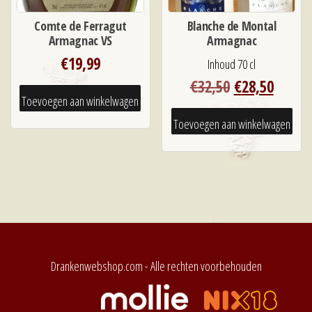
Comte de Ferragut
Blanche de Montal
Armagnac VS
Armagnac
€
19,99
Inhoud 70 cl
Oorspronkeli
Huidi
€
32,50
€
28,50
Toevoegen aan winkelwagen
prijs
prijs
was:
is:
Toevoegen aan winkelwagen
€32,50.
€28,50
Drankenwebshop.com - Alle rechten voorbehouden