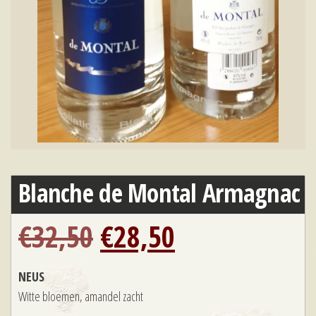
Blanche de Montal Armagnac
Oorspronkelijke
Huidige
€
32,50
€
28,50
prijs
prijs
NEUS
Witte bloemen, amandel zacht