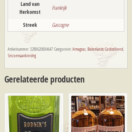
Land van
Frankrijk
Herkomst
Streek
Gascogne
Artikelnummer:
3288620004647
Categorieën:
Armagnac
,
Buitenlands Gedistilleerd
,
Seizoensaanbieidng
Gerelateerde producten