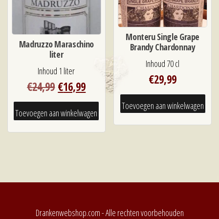
Monteru Single Grape
Madruzzo Maraschino
Brandy Chardonnay
liter
Inhoud 70 cl
Inhoud 1 liter
€
29,99
Oorspronkelijke
Huidige
€
24,99
€
16,99
prijs
prijs
Toevoegen aan winkelwagen
was:
is:
Toevoegen aan winkelwagen
€24,99.
€16,99.
Drankenwebshop.com - Alle rechten voorbehouden