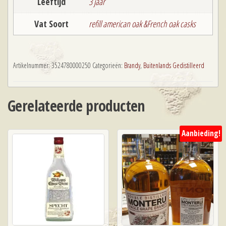
Leeftijd
3 jaar
Vat Soort
refill american oak &French oak casks
Artikelnummer:
3524780000250
Categorieën:
Brandy
,
Buitenlands Gedistilleerd
Gerelateerde producten
Aanbieding!