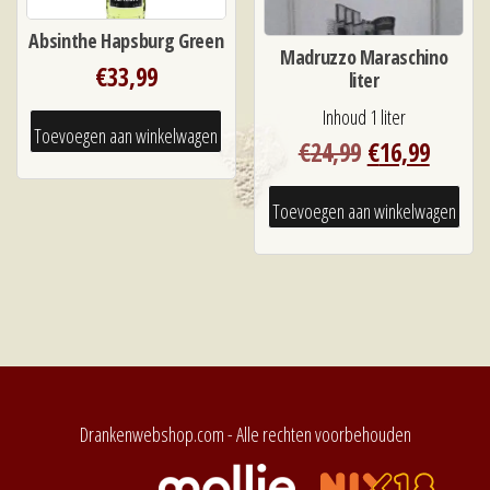
Absinthe Hapsburg Green
Madruzzo Maraschino
€
33,99
liter
Inhoud 1 liter
Toevoegen aan winkelwagen
Oorspronkeli
Huidi
€
24,99
€
16,99
prijs
prijs
was:
is:
Toevoegen aan winkelwagen
€24,99.
€16,99
Drankenwebshop.com - Alle rechten voorbehouden