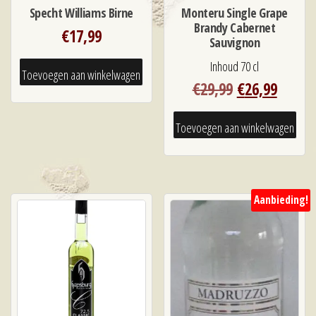
Specht Williams Birne
Monteru Single Grape
Brandy Cabernet
€
17,99
Sauvignon
Inhoud 70 cl
Toevoegen aan winkelwagen
Oorspronkeli
Huidi
€
29,99
€
26,99
prijs
prijs
was:
is:
Toevoegen aan winkelwagen
€29,99.
€26,99
Aanbieding!