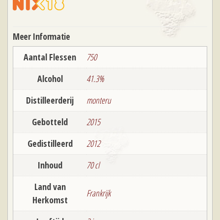
Grape
Brandy
Folle
Meer Informatie
Blanche
Aantal Flessen
750
aantal
Alcohol
41.3%
Distilleerderij
monteru
Gebotteld
2015
Gedistilleerd
2012
Inhoud
70 cl
Land van
Frankrijk
Herkomst